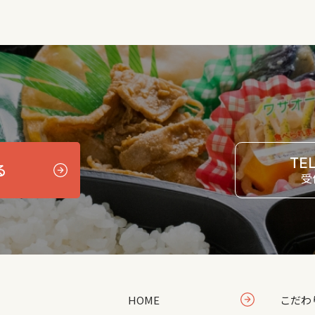
TE
る
受
HOME
こだわ